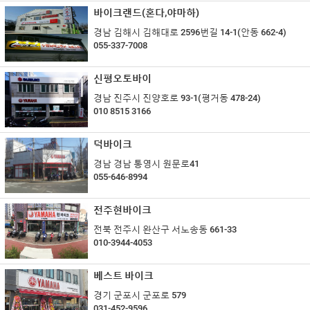
바이크랜드(혼다,야마하)
경남 김해시 김해대로 2596번길 14-1(안동 662-4)
055-337-7008
신평오토바이
경남 진주시 진양호로 93-1(평거동 478-24)
010 8515 3166
덕바이크
경남 경남 통영시 원문로41
055-646-8994
전주현바이크
전북 전주시 완산구 서노송동 661-33
010-3944-4053
베스트 바이크
경기 군포시 군포로 579
031-452-9596